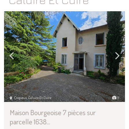
Crepieux
,
Caluire Et Cuire
9
Maison Bourgeoise 7 pièces sur
parcelle 1638...