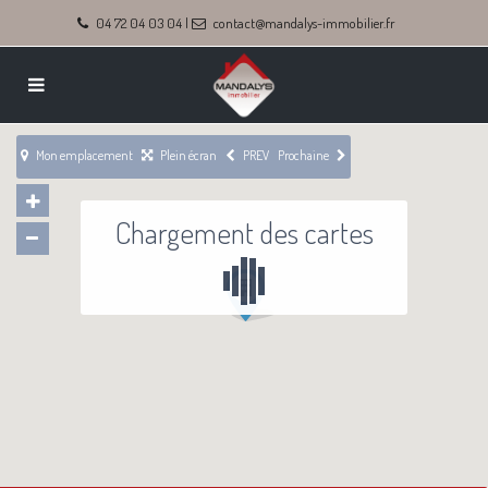
04 72 04 03 04
|
contact@mandalys-immobilier.fr
Mon emplacement
Plein écran
PREV
Prochaine
Chargement des cartes