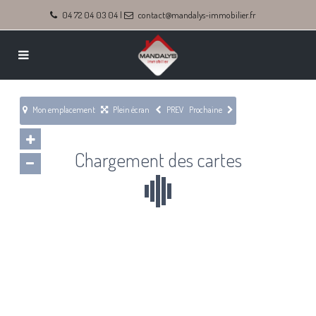
04 72 04 03 04
|
contact@mandalys-immobilier.fr
Mon emplacement
Plein écran
PREV
Prochaine
Chargement des cartes