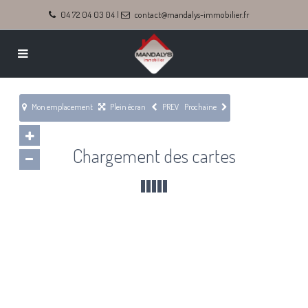
04 72 04 03 04
|
contact@mandalys-immobilier.fr
Mon emplacement
Plein écran
PREV
Prochaine
Chargement des cartes