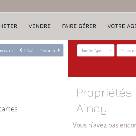
HETER
VENDRE
FAIRE GÉRER
VOTRE AG
ein écran
PREV
Prochaine
Tous les Types
Toutes les 
Propriétés
Ainay
cartes
Vous n'avez pas encor