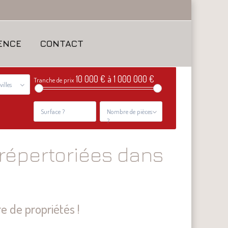
ENCE
CONTACT
10 000 € à 1 000 000 €
Tranche de prix
villes
Nombre de pièces
?
 répertoriées dans
e de propriétés !