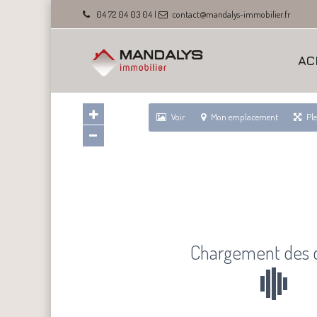
04 72 04 03 04
|
contact@mandalys-immobilier.fr
AC
Voir
Mon emplacement
Pl
Chargement des 